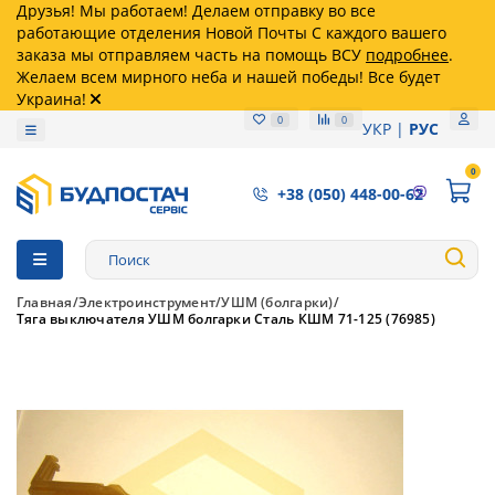
Друзья! Мы работаем! Делаем отправку во все
работающие отделения Новой Почты С каждого вашего
заказа мы отправляем часть на помощь ВСУ
подробнее
.
Желаем всем мирного неба и нашей победы! Все будет
Украина!
0
0
УКР
РУС
0
+38 (050) 448-00-62
Главная
Электроинструмент
УШМ (болгарки)
Тяга выключателя УШМ болгарки Сталь КШМ 71-125 (76985)