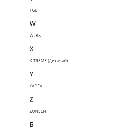
TGB
W
WERK
X
X-TREME (Дитячий)
Y
YADEA
Z
ZONSEN
Б