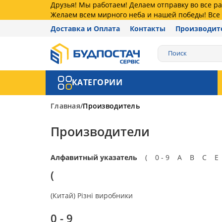
Друзья! Мы работаем! Делаем отправку во все 
Желаем всем мирного неба и нашей победы! Все 
Доставка и Оплата
Контакты
Производит
КАТЕГОРИИ
Главная
Производитель
Производители
Алфавитный указатель
(
0 - 9
A
B
C
E
(
(Китай) Різні виробники
0 - 9