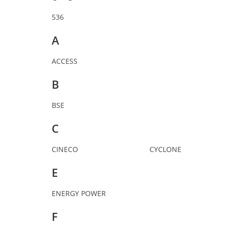
536
A
ACCESS
B
BSE
C
CINECO
CYCLONE
E
ENERGY POWER
F