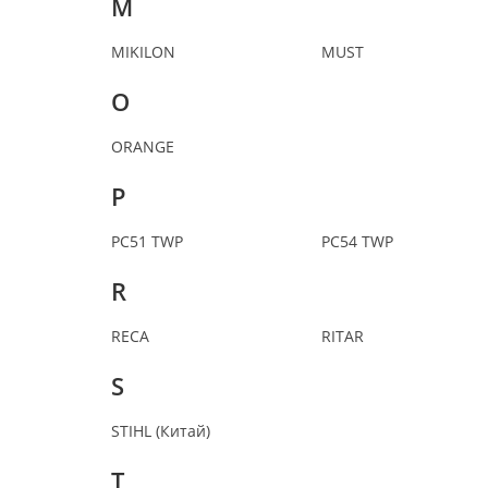
M
MIKILON
MUST
O
ORANGE
P
PC51 TWP
PC54 TWP
R
RECA
RITAR
S
STIHL (Китай)
T