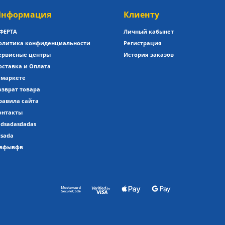
нформация
Клиенту
ФЕРТА
Личный кабынет
олитика конфиденциальности
Регистрация
ервисные центры
История заказов
оставка и Оплата
 маркете
озврат товара
равила сайта
онтакты
adsadasdadas
dsada
вфывфв