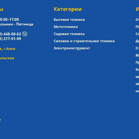
ы
Категории
И
9:30–17:00
Бытовая техника
О
льник - Пятница
Мототехника
П
0) 448-00-62
Садовая техника
С
8) 217-91-99
Силовая и строительная техника
Д
Электроинструмент
О
, г.Киев
В
ольская
П
К
s
s
ы
T