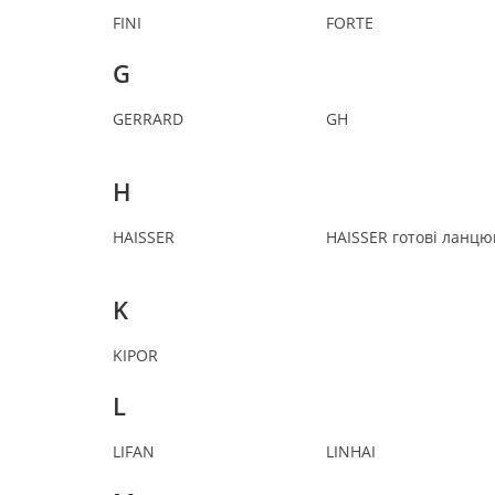
FINI
FORTE
G
GERRARD
GH
H
HAISSER
HAISSER готові ланцю
K
KIPOR
L
LIFAN
LINHAI