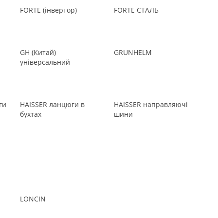
FORTE (інвертор)
FORTE СТАЛЬ
GH (Китай)
GRUNHELM
універсальний
ги
HAISSER ланцюги в
HAISSER направляючі
бухтах
шини
LONCIN