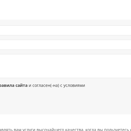
равила сайта
и согласен(-на) с условиями
лять вам услуги высочайшего качества, когда вы пользуетесь с