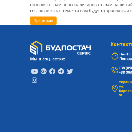
позволяют нам персонализировать вам наши сайт
соглашаетесь с тем, что вам будут отправляться 
Принимаю
Контакт
Пн-Пт: 
Мы в соц. сетях:
Понеде
+38 (05
+38 (06
Украина
ул.
Борисп
9Е