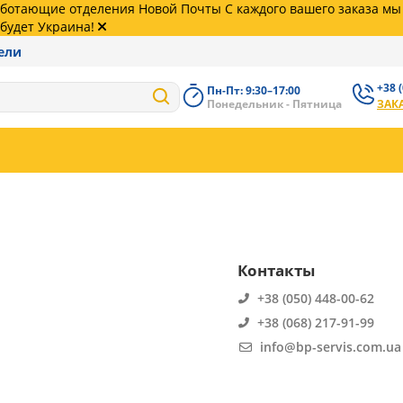
работающие отделения Новой Почты С каждого вашего заказа м
будет Украина!
ели
+38 
Пн-Пт: 9:30–17:00
+38 (
Понедельник - Пятница
ЗАК
62
+38 (
99
Контакты
+38 (050) 448-00-62
+38 (068) 217-91-99
info@bp-servis.com.ua