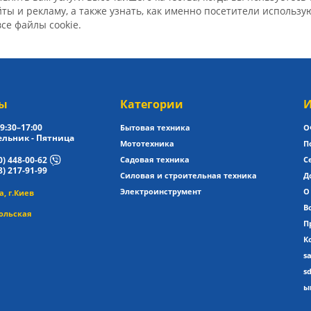
ы и рекламу, а также узнать, как именно посетители использ
все файлы cookie.
ы
Категории
И
9:30–17:00
Бытовая техника
О
льник - Пятница
Мототехника
П
0) 448-00-62
Садовая техника
С
8) 217-91-99
Силовая и строительная техника
Д
Электроинструмент
О
, г.Киев
В
ольская
П
К
s
s
ы