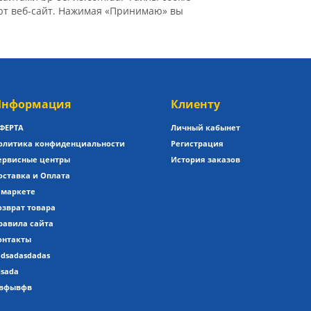
уют веб-сайт. Нажимая «Принимаю» вы
нформация
Клиенту
ФЕРТА
Личный кабынет
олитика конфиденциальности
Регистрация
ервисные центры
История заказов
оставка и Оплата
 маркете
озврат товара
равила сайта
онтакты
adsadasdadas
dsada
вфывфв