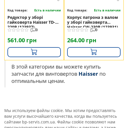
Код товара:
Есть в наличии
Код товара:
Есть в наличии
Редуктор у зборі
Корпус патрона з валом
гайковерта Haisser TD-
у зборі гайковерта
220B (123937)
Haisser CW-230B (123931)
0
0
561.00 грн
264.00 грн
В этой категории вы можете купить
запчасти для винтовертов
Haisser
по
оптимальным ценам.
Мы используем файлы cookie. Мы хотим предоставлять
вам услуги высочайшего качества, когда вы пользуетесь
сайтами bp-servis.com.ua. Файлы cookie позволяют нам
персонализировать вам наши сайты и рекламу, а также