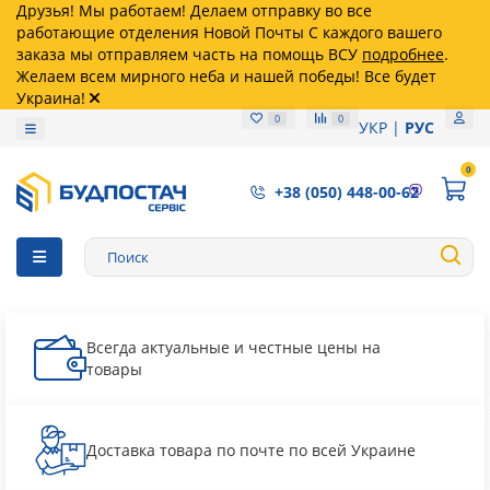
Друзья! Мы работаем! Делаем отправку во все
работающие отделения Новой Почты С каждого вашего
заказа мы отправляем часть на помощь ВСУ
подробнее
.
Желаем всем мирного неба и нашей победы! Все будет
Украина!
0
0
УКР
РУС
0
+38 (050) 448-00-62
Всегда актуальные и честные цены на
товары
Доставка товара по почте по всей Украине