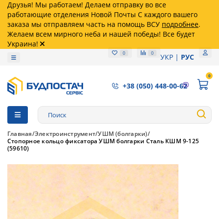
Друзья! Мы работаем! Делаем отправку во все
работающие отделения Новой Почты С каждого вашего
заказа мы отправляем часть на помощь ВСУ
подробнее
.
Желаем всем мирного неба и нашей победы! Все будет
Украина!
0
0
УКР
РУС
0
+38 (050) 448-00-62
Главная
Электроинструмент
УШМ (болгарки)
Стопорное кольцо фиксатора УШМ болгарки Сталь КШМ 9-125
(59610)