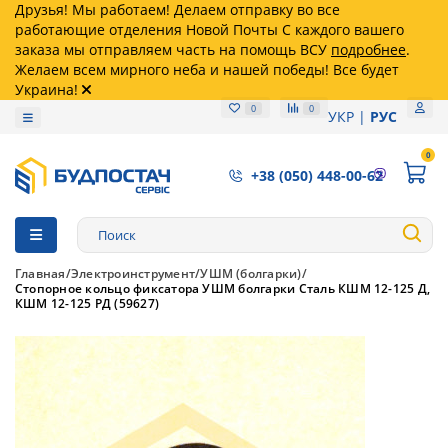
Друзья! Мы работаем! Делаем отправку во все
работающие отделения Новой Почты С каждого вашего
заказа мы отправляем часть на помощь ВСУ
подробнее
.
Желаем всем мирного неба и нашей победы! Все будет
Украина!
0
0
УКР
РУС
0
+38 (050) 448-00-62
Главная
Электроинструмент
УШМ (болгарки)
Стопорное кольцо фиксатора УШМ болгарки Сталь КШМ 12-125 Д,
КШМ 12-125 РД (59627)