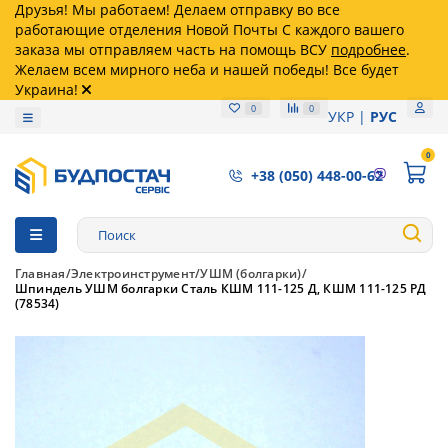
Друзья! Мы работаем! Делаем отправку во все
работающие отделения Новой Почты С каждого вашего
заказа мы отправляем часть на помощь ВСУ
подробнее
.
Желаем всем мирного неба и нашей победы! Все будет
Украина!
0
0
УКР
РУС
0
+38 (050) 448-00-62
Главная
Электроинструмент
УШМ (болгарки)
Шпиндель УШМ болгарки Сталь КШМ 111-125 Д, КШМ 111-125 РД
(78534)