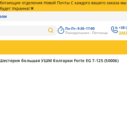
работающие отделения Новой Почты С каждого вашего заказа м
будет Украина!
ели
+38 
Пн-Пт: 9:30–17:00
+38 (
Понедельник - Пятница
ЗАК
62
+38 (
99
Шестерня большая УШМ болгарки Forte EG 7-125 (50006)