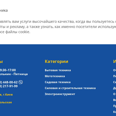
чика
лять вам услуги высочайшего качества, когда вы пользуетесь с
ы и рекламу, а также узнать, как именно посетители использ
все файлы cookie.
ы
Категории
И
9:30–17:00
Бытовая техника
О
льник - Пятница
Мототехника
П
0) 448-00-62
Садовая техника
С
8) 217-91-99
Силовая и строительная техника
Д
Электроинструмент
О
, г.Киев
В
ольская
П
К