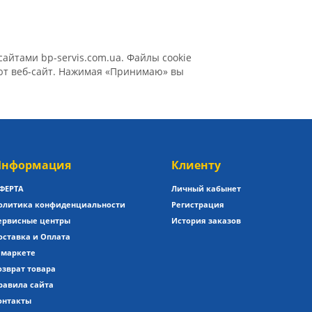
айтами bp-servis.com.ua. Файлы cookie
уют веб-сайт. Нажимая «Принимаю» вы
нформация
Клиенту
ФЕРТА
Личный кабынет
олитика конфиденциальности
Регистрация
ервисные центры
История заказов
оставка и Оплата
 маркете
озврат товара
равила сайта
онтакты