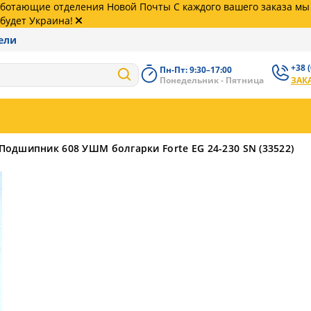
работающие отделения Новой Почты С каждого вашего заказа м
будет Украина!
ели
+38 
Пн-Пт: 9:30–17:00
+38 (
Понедельник - Пятница
ЗАК
62
+38 (
99
Подшипник 608 УШМ болгарки Forte EG 24-230 SN (33522)