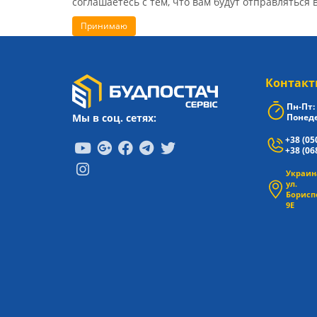
соглашаетесь с тем, что вам будут отправляться 
Принимаю
Контакт
Пн-Пт: 
Мы в соц. сетях:
Понеде
+38 (05
+38 (06
Украина
ул.
Борисп
9Е