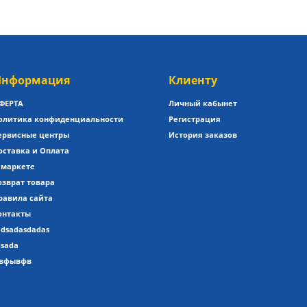
нформация
Клиенту
ФЕРТА
Личный кабынет
олитика конфиденциальности
Регистрация
ервисные центры
История заказов
оставка и Оплата
 маркете
озврат товара
равила сайта
онтакты
adsadasdadas
dsada
вфывфв