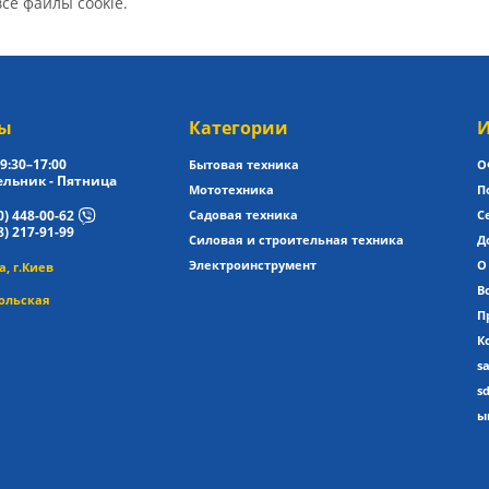
все файлы cookie.
ы
Категории
И
9:30–17:00
Бытовая техника
О
льник - Пятница
Мототехника
П
0) 448-00-62
Садовая техника
С
8) 217-91-99
Силовая и строительная техника
Д
Электроинструмент
О
, г.Киев
В
ольская
П
К
s
s
ы