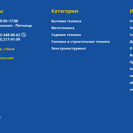
ы
Категории
И
9:30–17:00
Бытовая техника
О
льник - Пятница
Мототехника
П
0) 448-00-62
Садовая техника
С
8) 217-91-99
Силовая и строительная техника
Д
Электроинструмент
О
, г.Киев
В
ольская
П
К
s
s
ы
T