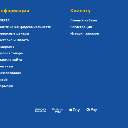
нформация
Клиенту
ФЕРТА
Личный кабынет
олитика конфиденциальности
Регистрация
ервисные центры
История заказов
оставка и Оплата
 маркете
озврат товара
равила сайта
онтакты
adsadasdadas
dsada
вфывфв