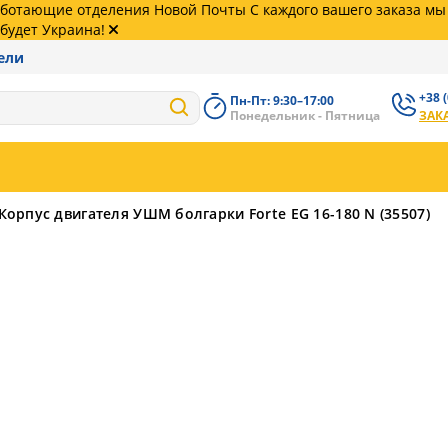
работающие отделения Новой Почты С каждого вашего заказа м
будет Украина!
ели
+38 
Пн-Пт: 9:30–17:00
+38 (
Понедельник - Пятница
ЗАК
62
+38 (
99
Корпус двигателя УШМ болгарки Forte EG 16-180 N (35507)