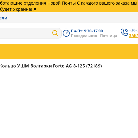
работающие отделения Новой Почты С каждого вашего заказа м
будет Украина!
ели
+38 
Пн-Пт: 9:30–17:00
+38 (
Понедельник - Пятница
ЗАК
62
+38 (
99
Кольцо УШМ болгарки Forte AG 8-125 (72189)