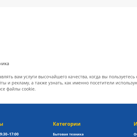
чика
лять вам услуги высочайшего качества, когда вы пользуетесь с
ы и рекламу, а также узнать, как именно посетители использ
все файлы cookie.
ы
Категории
И
9:30–17:00
Бытовая техника
О