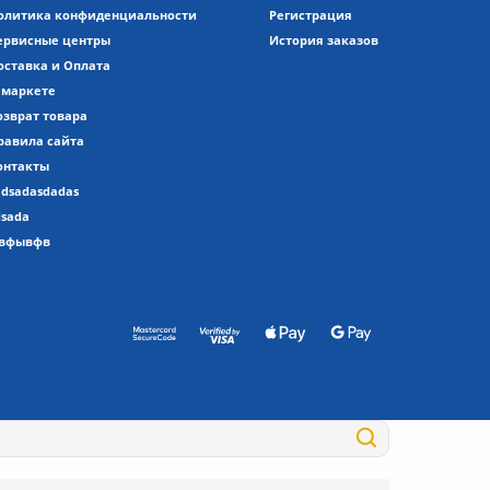
олитика конфиденциальности
Регистрация
ервисные центры
История заказов
оставка и Оплата
 маркете
озврат товара
равила сайта
онтакты
adsadasdadas
dsada
вфывфв