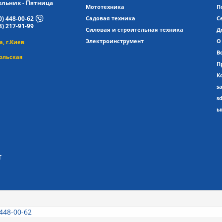
льник - Пятница
Мототехника
П
0) 448-00-62
Садовая техника
С
8) 217-91-99
Силовая и строительная техника
Д
Электроинструмент
О
, г.Киев
В
ольская
П
К
s
s
ы
T
 448-00-62