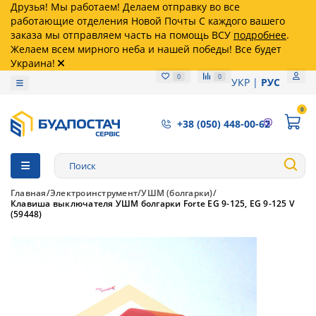
Друзья! Мы работаем! Делаем отправку во все
работающие отделения Новой Почты С каждого вашего
заказа мы отправляем часть на помощь ВСУ
подробнее
.
Желаем всем мирного неба и нашей победы! Все будет
Украина!
0
0
УКР
РУС
0
+38 (050) 448-00-62
Главная
Электроинструмент
УШМ (болгарки)
Клавиша выключателя УШМ болгарки Forte EG 9-125, EG 9-125 V
(59448)