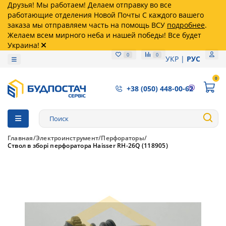
Друзья! Мы работаем! Делаем отправку во все
работающие отделения Новой Почты С каждого вашего
заказа мы отправляем часть на помощь ВСУ
подробнее
.
Желаем всем мирного неба и нашей победы! Все будет
Украина!
0
0
УКР
РУС
0
+38 (050) 448-00-62
Главная
Электроинструмент
Перфораторы
Ствол в зборі перфоратора Haisser RH-26Q (118905)