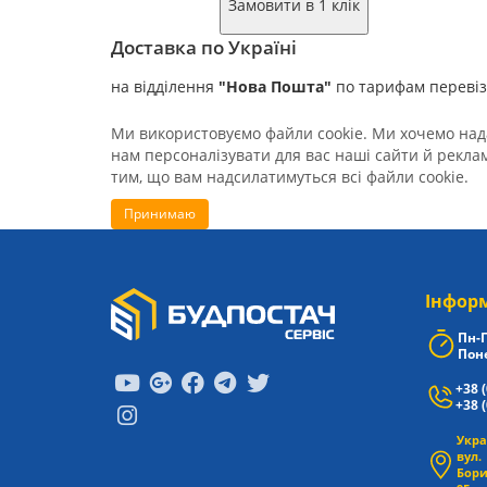
Замовити в 1 клік
Доставка по Україні
на відділення
"Нова Пошта"
по тарифам переві
Ми використовуємо файли cookie. Ми хочемо нада
нам персоналізувати для вас наші сайти й реклам
тим, що вам надсилатимуться всі файли cookie.
Принимаю
Iнфор
Пн-П
Поне
+38 
+38 
Укра
вул.
Бори