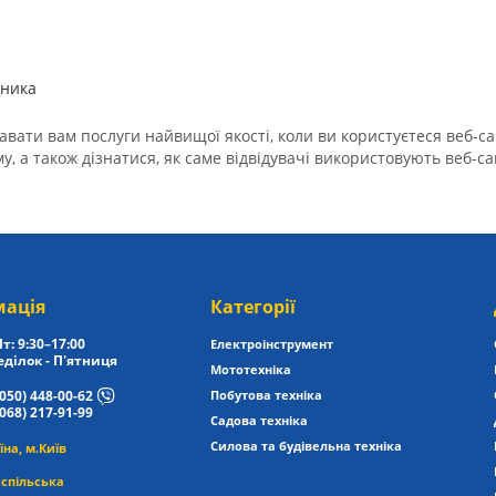
зника
вати вам послуги найвищої якості, коли ви користуєтеся веб-са
у, а також дізнатися, як саме відвідувачі використовують веб-
мація
Категорії
т: 9:30–17:00
Електроінструмент
ділок - П'ятниця
Мототехніка
(050) 448-00-62
Побутова техніка
(068) 217-91-99
Садова техніка
Силова та будівельна техніка
їна, м.Київ
спільська