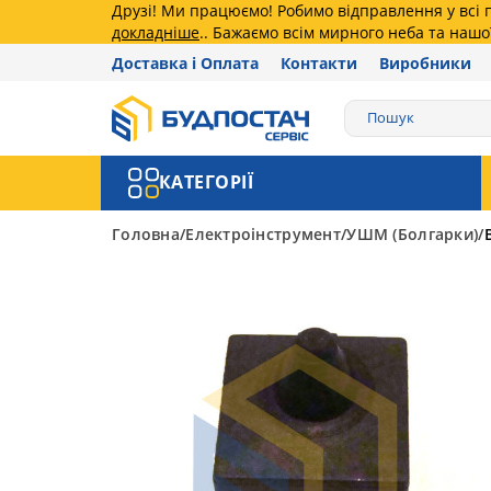
Друзі! Ми працюємо! Робимо відправлення у всі
докладніше
.. Бажаємо всім мирного неба та нашо
Доставка і Оплата
Контакти
Виробники
КАТЕГОРІЇ
Головна
Електроінструмент
УШМ (Болгарки)