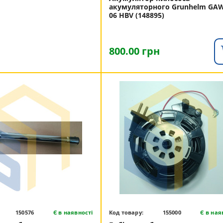
акумуляторного Grunhelm GA
06 HBV (148895)
800.00 грн
150576
Є в наявності
Код товару:
155000
Є в ная