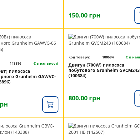
150.00 грн
Код товару:
100684
Є в ная
148896
Є в наявності
Двигун (700W) пилососа
побутового Grunhelm GVCM243
0Вт) пилососа
(100684)
рного Grunhelm GAWVC-
8896)
800.00 грн
грн