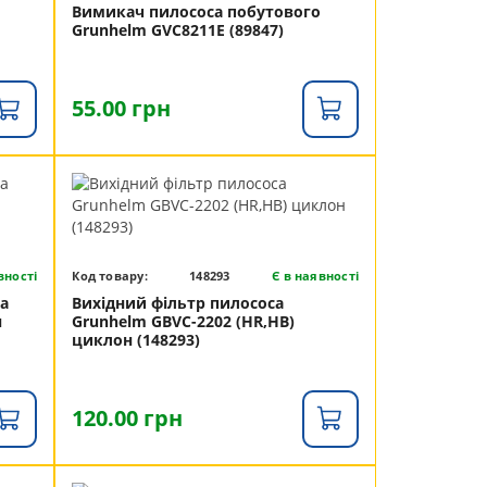
Вимикач пилососа побутового
Grunhelm GVC8211E (89847)
55.00 грн
вності
Код товару:
148293
Є в наявності
а
Вихідний фільтр пилососа
н
Grunhelm GBVC-2202 (HR,HB)
циклон (148293)
120.00 грн