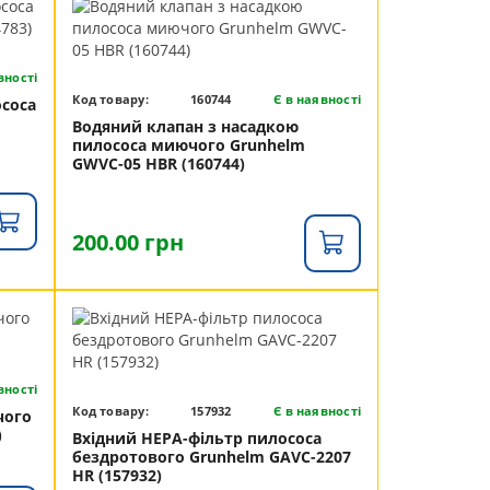
вності
Код товару:
160744
Є в наявності
ососа
Водяний клапан з насадкою
пилососа миючого Grunhelm
GWVC-05 HBR (160744)
200.00 грн
вності
Код товару:
157932
Є в наявності
чого
)
Вхідний HEPA-фільтр пилососа
бездротового Grunhelm GAVC-2207
HR (157932)