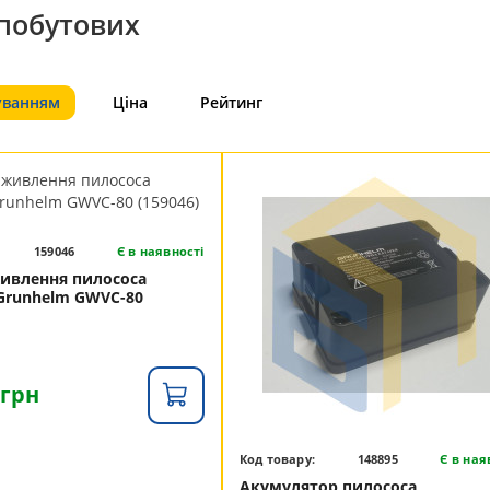
 побутових
уванням
Ціна
Рейтинг
159046
Є в наявності
ивлення пилососа
Grunhelm GWVC-80
 грн
Код товару:
148895
Є в ная
Акумулятор пилососа