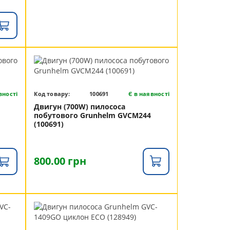
вності
Код товару:
100691
Є в наявності
Двигун (700W) пилососа
побутового Grunhelm GVCM244
(100691)
800.00 грн