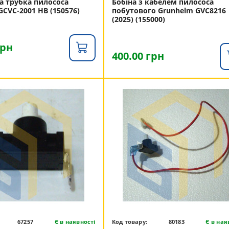
а трубка пилососа
Бобіна з кабелем пилососа
GCVC-2001 HB (150576)
побутового Grunhelm GVC8216
(2025) (155000)
грн
400.00 грн
67257
Є в наявності
Код товару:
80183
Є в ная