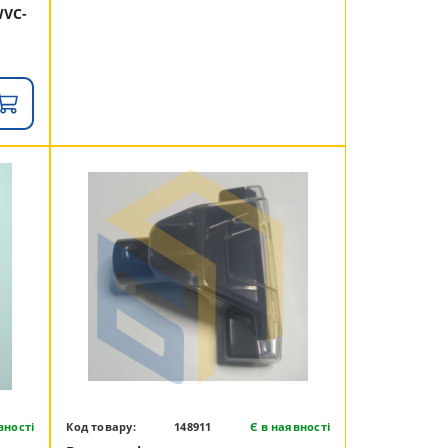
WVC-
вності
Код товару:
148911
Є в наявності