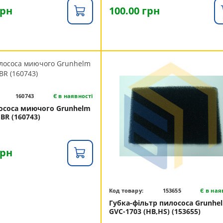
грн
100.00 грн
160743
Є в наявності
ососа миючого Grunhelm
BR (160743)
грн
Код товару:
153655
Є в ная
Губка-фільтр пилососа Grunhe
GVC-1703 (HB,HS) (153655)