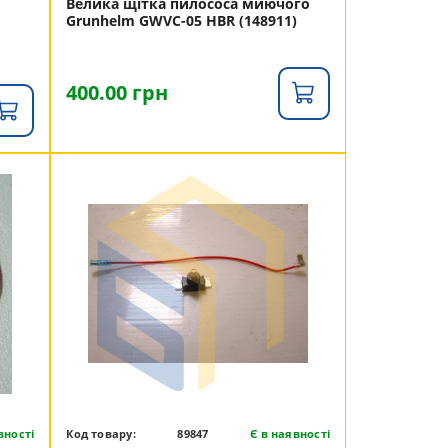
Велика щітка пилососа миючого
Grunhelm GWVC-05 HBR (148911)
400.00 грн
вності
Код товару:
89847
Є в наявності