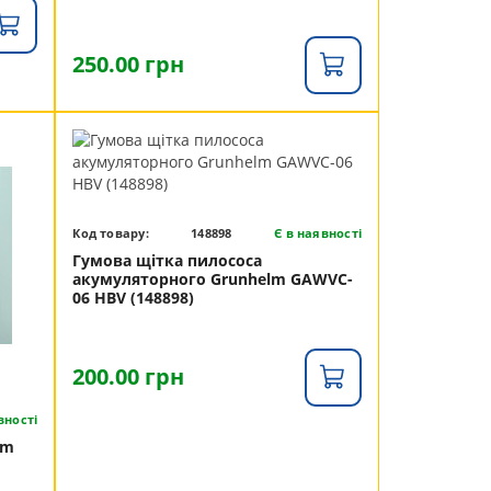
250.00 грн
Код товару:
148898
Є в наявності
Гумова щітка пилососа
акумуляторного Grunhelm GAWVC-
06 HBV (148898)
200.00 грн
вності
lm