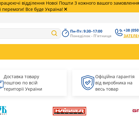
 працюючі відділення Нової Пошти З кожного вашого замовленн
ї перемоги! Все буде Україна!
+38 (050
Пн-Пт: 9:30–17:00
+38 (050)
Понеділок - П'ятниця
ЗАТЕЛЕ
62
+38 (068)
99
Доставка товару
Офіційна гарантія
поштою по всій
від виробника на
території України
весь товар