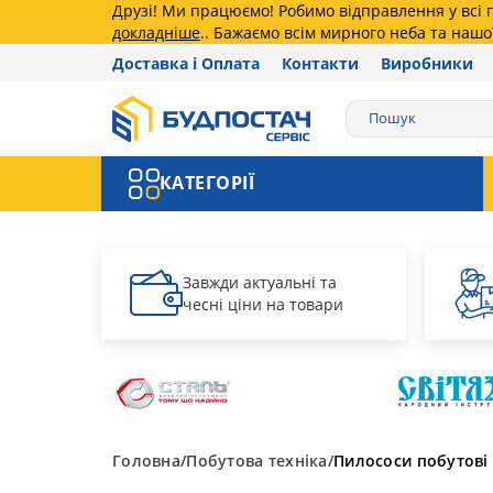
Друзі! Ми працюємо! Робимо відправлення у всі
докладніше
.. Бажаємо всім мирного неба та нашо
Доставка і Оплата
Контакти
Виробники
КАТЕГОРІЇ
Завжди актуальні та
чесні ціни на товари
Головна
Побутова техніка
Пилососи побутові