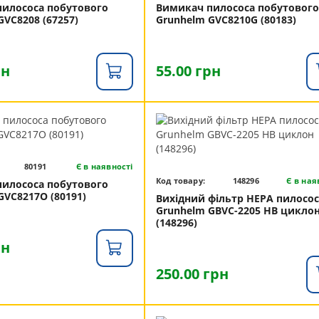
илососа побутового
Вимикач пилососа побутового
GVC8208 (67257)
Grunhelm GVC8210G (80183)
рн
55.00 грн
80191
Є в наявності
Код товару:
148296
Є в ная
илососа побутового
GVC8217O (80191)
Вихідний фільтр HEPA пилосос
Grunhelm GBVC-2205 HB цикло
(148296)
рн
250.00 грн