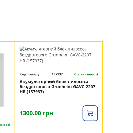
Код товару:
157937
Є в наявності
Акумуляторний блок пилососа
бездротового Grunhelm GAVC-2207
HR (157937)
1300.00 грн
вності