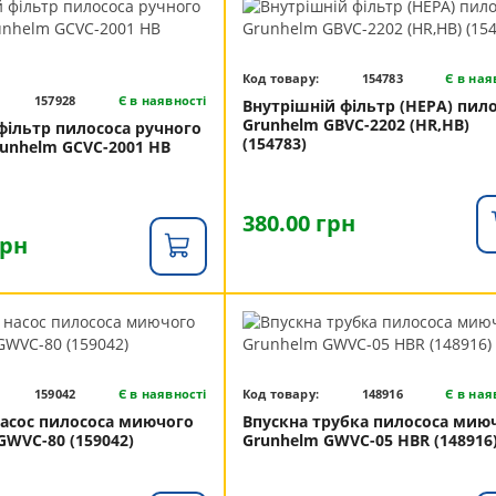
Код товару:
154783
Є в ная
157928
Є в наявності
Внутрішній фільтр (НЕРА) пил
Grunhelm GBVC-2202 (HR,HB)
фільтр пилососа ручного
(154783)
unhelm GCVC-2001 HB
380.00 грн
грн
159042
Є в наявності
Код товару:
148916
Є в ная
асос пилососа миючого
Впускна трубка пилососа мию
GWVC-80 (159042)
Grunhelm GWVC-05 HBR (148916