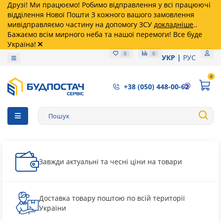
Друзі! Ми працюємо! Робимо відправлення у всі працюючі
відділення Нової Пошти З кожного вашого замовлення
мивідправляємо частину на допомогу ЗСУ
докладніше
..
Бажаємо всім мирного неба та нашої перемоги! Все буде
Україна!
0
0
УКР
РУС
0
+38 (050) 448-00-62
Завжди актуальні та чесні ціни на товари
Доставка товару поштою по всій території
України