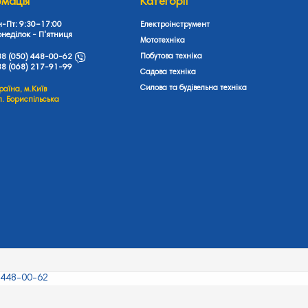
рмація
Категорії
н-Пт: 9:30–17:00
Електроінструмент
неділок - П'ятниця
Мототехніка
8 (050) 448-00-62
Побутова техніка
8 (068) 217-91-99
Садова техніка
Силова та будівельна техніка
раїна, м.Київ
л. Бориспільська
 448-00-62