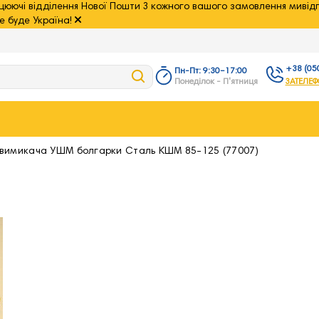
рацюючі відділення Нової Пошти З кожного вашого замовлення мив
е буде Україна!
+38 (05
Пн-Пт: 9:30–17:00
+38 (050
Понеділок - П'ятниця
ЗАТЕЛЕФ
62
+38 (068
99
 вимикача УШМ болгарки Сталь КШМ 85-125 (77007)