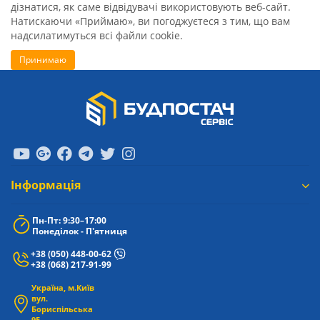
дізнатися, як саме відвідувачі використовують веб-сайт.
Натискаючи «Приймаю», ви погоджуєтеся з тим, що вам
надсилатимуться всі файли cookie.
Принимаю
Iнформація
Пн-Пт: 9:30–17:00
Понеділок - П'ятниця
+38 (050) 448-00-62
+38 (068) 217-91-99
Україна, м.Київ
вул.
Бориспільська
9Е