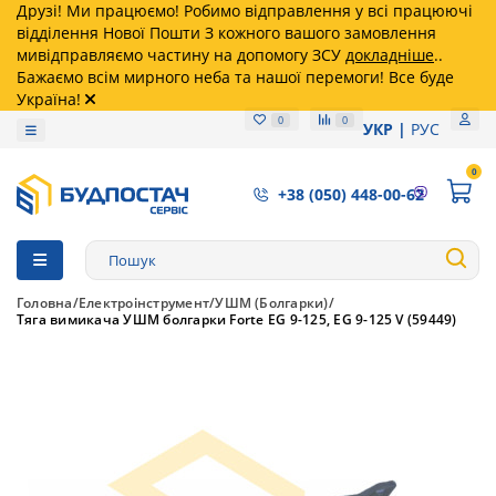
Друзі! Ми працюємо! Робимо відправлення у всі працюючі
відділення Нової Пошти З кожного вашого замовлення
мивідправляємо частину на допомогу ЗСУ
докладніше
..
Бажаємо всім мирного неба та нашої перемоги! Все буде
Україна!
0
0
УКР
РУС
0
+38 (050) 448-00-62
Головна
Електроінструмент
УШМ (Болгарки)
Тяга вимикача УШМ болгарки Forte EG 9-125, EG 9-125 V (59449)