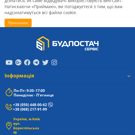
дізнатися, як саме відвідувачі використовують веб-сайт.
Натискаючи «Приймаю», ви погоджуєтеся з тим, що вам
надсилатимуться всі файли cookie.
Принимаю
Iнформація
Пн-Пт: 9:30–17:00
Понеділок - П'ятниця
+38 (050) 448-00-62
+38 (068) 217-91-99
Україна, м.Київ
вул.
Бориспільська
9Е