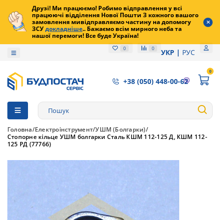
Друзі! Ми працюємо! Робимо відправлення у всі
працюючі відділення Нової Пошти З кожного вашого
замовлення мивідправляємо частину на допомогу
ЗСУ
докладніше
.. Бажаємо всім мирного неба та
нашої перемоги! Все буде Україна!
0
0
УКР
РУС
0
+38 (050) 448-00-62
Головна
Електроінструмент
УШМ (Болгарки)
Стопорне кільце УШМ болгарки Сталь КШМ 112-125 Д, КШМ 112-
125 РД (77766)