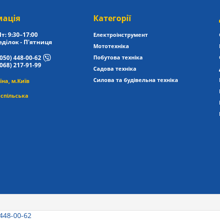
мація
Категорії
т: 9:30–17:00
Електроінструмент
ділок - П'ятниця
Мототехніка
(050) 448-00-62
Побутова техніка
(068) 217-91-99
Садова техніка
Силова та будівельна техніка
їна, м.Київ
спільська
 448-00-62