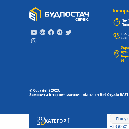
Iнфор
Пн-П
Поне
+38 
+38 
Укра
вул.
Бори
9Е
© Copyright 2023.
Замовити інтернет-магазин під ключ Веб Студія
BAST
КАТЕГОРІЇ
+38 (050)