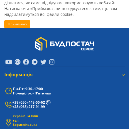
дізнатися, як саме відвідувачі використовують веб-сайт.
Натискаючи «Приймаю», ви погоджуєтеся з тим, що вам
надсилатимуться всі файли cookie.
Принимаю
Iнформація
Пн-Пт: 9:30–17:00
Понеділок - П'ятниця
+38 (050) 448-00-62
+38 (068) 217-91-99
Україна, м.Київ
вул.
Бориспільська
9Е