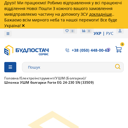
Друзі! Ми працюємо! Робимо відправлення у всі працюючі
відділення Нової Пошти З кожного вашого замовлення
мивідправляємо частину на допомогу ЗСУ
докладніше
..
Бажаємо всім мирного неба та нашої перемоги! Все буде
Україна!
0
0
УКР
РУС
0
+38 (050) 448-00-62
Головна
Електроінструмент
УШМ (Болгарки)
Шпонка УШМ болгарки Forte EG 24-230 SN (33509)