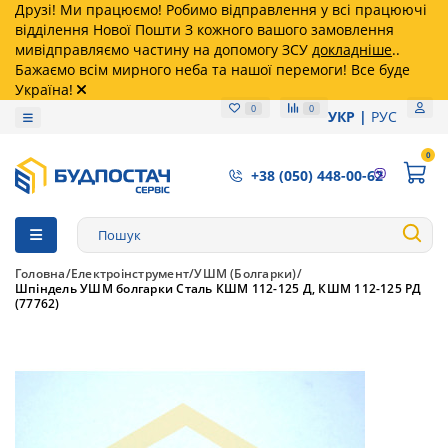
Друзі! Ми працюємо! Робимо відправлення у всі працюючі
відділення Нової Пошти З кожного вашого замовлення
мивідправляємо частину на допомогу ЗСУ
докладніше
..
Бажаємо всім мирного неба та нашої перемоги! Все буде
Україна!
0
0
УКР
РУС
0
+38 (050) 448-00-62
Головна
Електроінструмент
УШМ (Болгарки)
Шпіндель УШМ болгарки Сталь КШМ 112-125 Д, КШМ 112-125 РД
(77762)