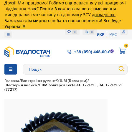
Друзі! Ми працюємо! Робимо відправлення у всі працюючі
відділення Нової Пошти З кожного вашого замовлення
мивідправляємо частину на допомогу ЗСУ
докладніше
..
Бажаємо всім мирного неба та нашої перемоги! Все буде
Україна!
0
0
УКР
РУС
0
+38 (050) 448-00-62
Головна
Електроінструмент
УШМ (Болгарки)
Шестерня велика УШМ болгарки Forte AG 12-125 L, AG 12-125 VL
(77217)