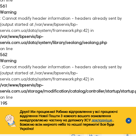
on line
561
Warning
: Cannot modify header information - headers already sent by
(output started at /var/www/bpservis/bp-
servis.com.ua/data/system/framework.php:42) in
/var/www/bpservis/bp-
servis.com.ua/data/system/library/seolang/seolang.php
on line
562
Warning
: Cannot modify header information - headers already sent by
(output started at /var/www/bpservis/bp-
servis.com.ua/data/system/framework.php:42) in
/var/www/bpservis/bp-
servis.com.ua/storage/modification/catalog/controller/startup/startup
on line
195
Друзі! Ми працюємо! Робимо відправлення у всі працюючі
відділення Нової Пошти З кожного вашого замовлення
мивідправляємо частину на допомогу ЗСУ
докладніше
..
Бажаємо всім мирного неба та нашої перемоги! Все буде
Україна!