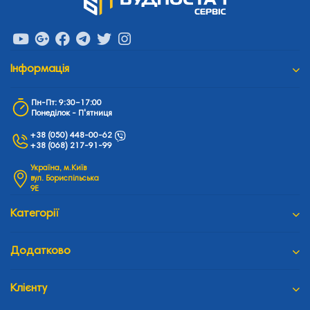
Iнформація
Пн-Пт: 9:30–17:00
Понеділок - П'ятниця
+38 (050) 448-00-62
+38 (068) 217-91-99
Україна, м.Київ
вул. Бориспільська
9Е
Категорії
Додатково
Клієнту